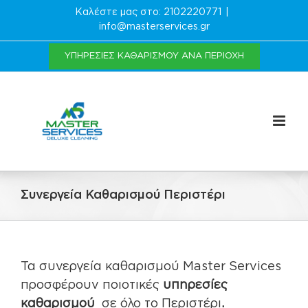
Μετάβαση
Καλέστε μας στο:
2102220771
|
στο
info@masterservices.gr
περιεχόμενο
ΥΠΗΡΕΣΊΕΣ ΚΑΘΑΡΙΣΜΟΎ ΑΝΆ ΠΕΡΙΟΧΉ
Συνεργεία Καθαρισμού Περιστέρι
Τα συνεργεία καθαρισμού Master Services
προσφέρουν ποιοτικές
υπηρεσίες
καθαρισμού
σε όλο το Περιστέρι
.