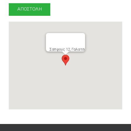
Σαπφους 12, Γαλατσι