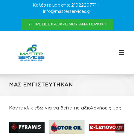
Μετάβαση
Καλέστε μας στο:
2102220771
|
στο
info@masterservices.gr
περιεχόμενο
ΥΠΗΡΕΣΊΕΣ ΚΑΘΑΡΙΣΜΟΎ ΑΝΆ ΠΕΡΙΟΧΉ
ΜΑΣ ΕΜΠΙΣΤΕΥΤΗΚΑΝ
Κάντε κλικ εδώ για να δείτε τις αξιολογήσεις μας